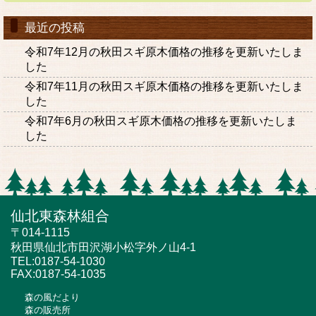
最近の投稿
令和7年12月の秋田スギ原木価格の推移を更新いたしま
した
令和7年11月の秋田スギ原木価格の推移を更新いたしま
した
令和7年6月の秋田スギ原木価格の推移を更新いたしま
した
仙北東森林組合
〒014-1115
秋田県仙北市田沢湖小松字外ノ山4-1
TEL:0187-54-1030
FAX:0187-54-1035
森の風だより
森の販売所