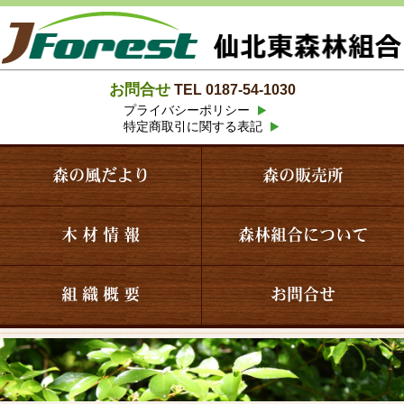
お問合せ
TEL 0187-54-1030
プライバシーポリシー
特定商取引に関する表記
森の風だより
森の販売所
木 材 情 報
森林組合について
組 織 概 要
お問合せ