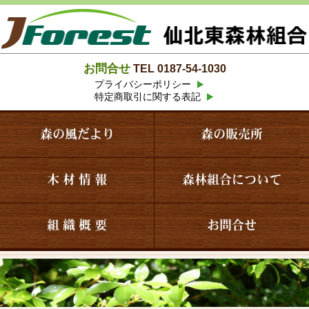
お問合せ
TEL 0187-54-1030
プライバシーポリシー
特定商取引に関する表記
森の風だより
森の販売所
木 材 情 報
森林組合について
組 織 概 要
お問合せ