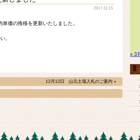
2017.12.15
の平均単価の推移を更新いたしました。
さい。
« 3
12月12日 山元土場入札のご案内 »