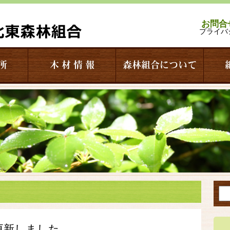
お問合
プライバ
所
木 材 情 報
森林組合について
更新しました