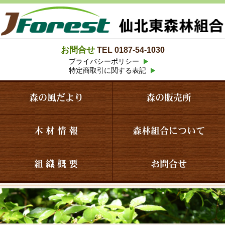
お問合せ
TEL 0187-54-1030
プライバシーポリシー
特定商取引に関する表記
森の風だより
森の販売所
木 材 情 報
森林組合について
組 織 概 要
お問合せ