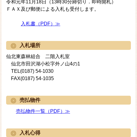
令和元年11月18日（13時30分締切り．即時開札）
ＦＡＸ及び郵便による入札も受付します。
入札書（PDF）≫
入札場所
仙北東森林組合 二階入札室
仙北市田沢湖小松字外ノ山4の1
TEL(0187) 54-1030
FAX(0187) 54-1035
売払物件
売払物件一覧（PDF）≫
入札心得