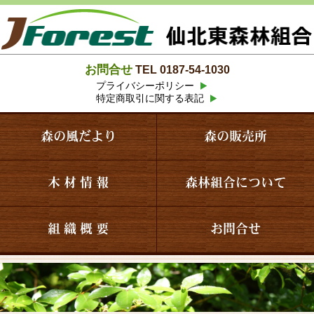
お問合せ
TEL 0187-54-1030
プライバシーポリシー
特定商取引に関する表記
森の風だより
森の販売所
木 材 情 報
森林組合について
組 織 概 要
お問合せ