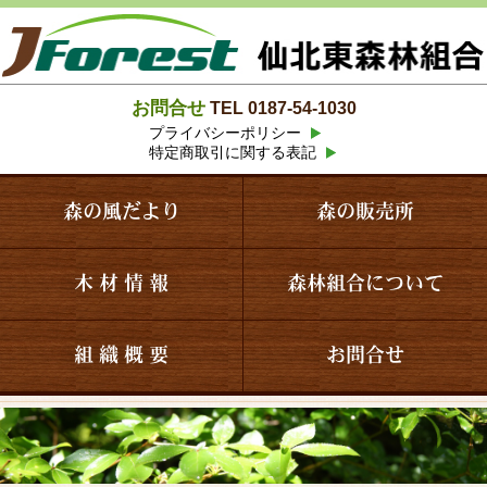
お問合せ
TEL 0187-54-1030
プライバシーポリシー
特定商取引に関する表記
森の風だより
森の販売所
木 材 情 報
森林組合について
組 織 概 要
お問合せ