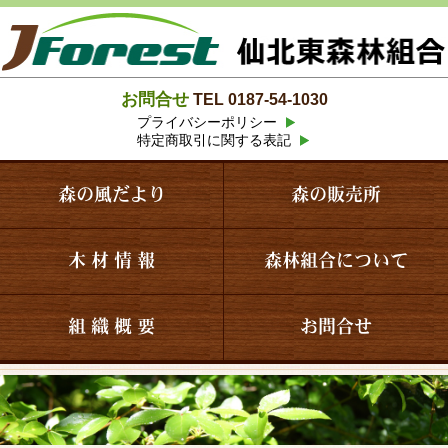
お問合せ
TEL 0187-54-1030
プライバシーポリシー
特定商取引に関する表記
森の風だより
森の販売所
木 材 情 報
森林組合について
組 織 概 要
お問合せ