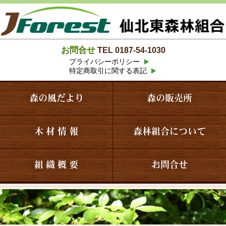
お問合せ
TEL 0187-54-1030
プライバシーポリシー
特定商取引に関する表記
森の風だより
森の販売所
木 材 情 報
森林組合について
組 織 概 要
お問合せ