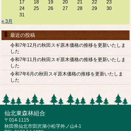
17
18
19
20
21
22
23
24
25
26
27
28
29
30
31
« 3月
最近の投稿
令和7年12月の秋田スギ原木価格の推移を更新いたしま
した
令和7年11月の秋田スギ原木価格の推移を更新いたしま
した
令和7年6月の秋田スギ原木価格の推移を更新いたしま
した
仙北東森林組合
〒014-1115
秋田県仙北市田沢湖小松字外ノ山4-1