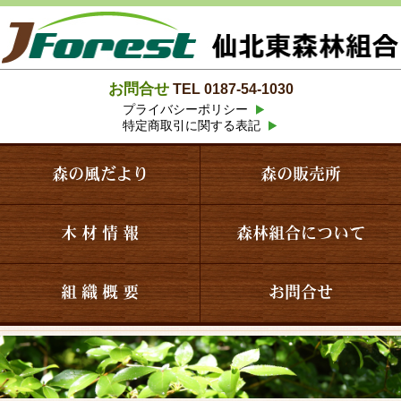
お問合せ
TEL 0187-54-1030
プライバシーポリシー
特定商取引に関する表記
森の風だより
森の販売所
木 材 情 報
森林組合について
組 織 概 要
お問合せ