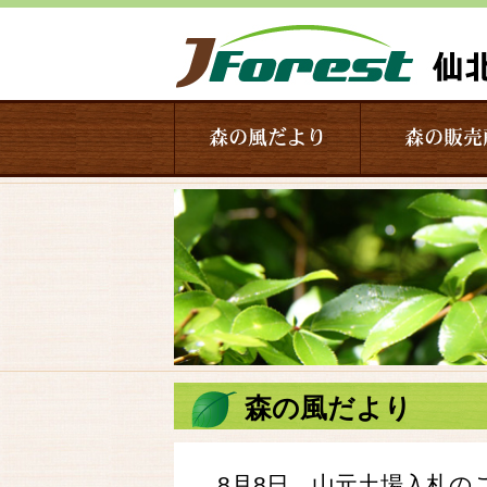
森の風だより
森の販売
森の風だより
8月8日 山元土場入札の