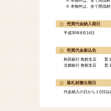
※ 本物件は、全て間伐材
※ 本物件は、全て間伐
売買代金納入期日
平成30年8月14日
売買代金振込先
秋田銀行 角館支店 普 通 
北都銀行 角館支店 普 通 
落札材搬出期日
代金納入の日から１0日以