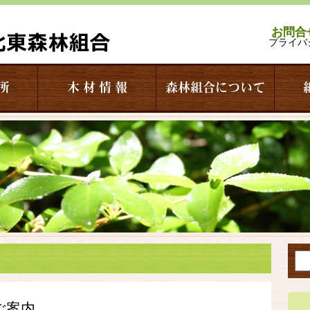
お問合
プライバ
所
木 材 情 報
森林組合について
ご案内