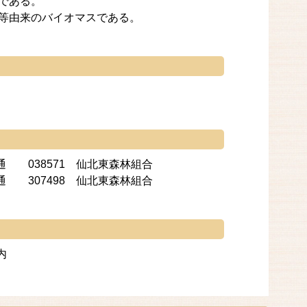
である。
材等由来のバイオマスである。
038571 仙北東森林組合
307498 仙北東森林組合
内