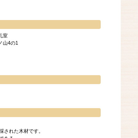
札室
山4の1
伐採された木材です。