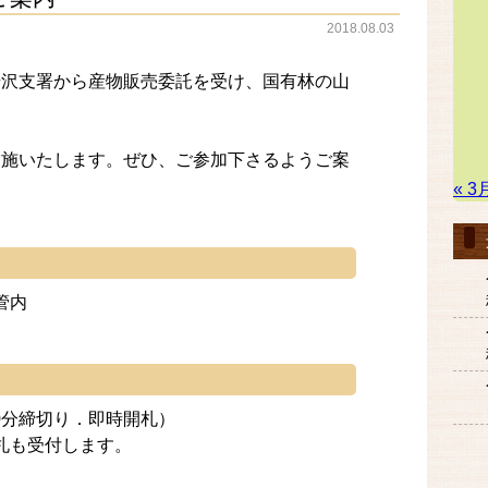
2018.08.03
湯沢支署から産物販売委託を受け、国有林の山
。
実施いたします。ぜひ、ご参加下さるようご案
« 3
管内
30分締切り．即時開札）
札も受付します。