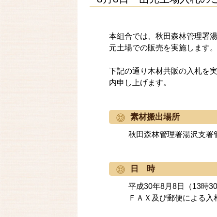
本組合では、秋田森林管理署
元土場での販売を実施します
下記の通り木材共販の入札を
内申し上げます。
素材搬出場所
秋田森林管理署湯沢支署
日 時
平成30年8月8日（13時
ＦＡＸ及び郵便による入