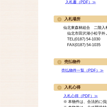
入札書（PDF）≫
入札場所
仙北東森林組合 二階入
仙北市田沢湖小松字外ノ
TEL(0187) 54-1030
FAX(0187) 54-1035
売払物件
売払物件一覧（PDF）≫
入札心得
入札心得（PDF）≫
※ 本物件は、合法的に