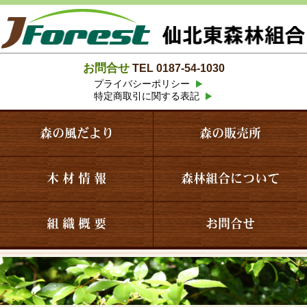
お問合せ
TEL 0187-54-1030
プライバシーポリシー
特定商取引に関する表記
森の風だより
森の販売所
木 材 情 報
森林組合について
組 織 概 要
お問合せ