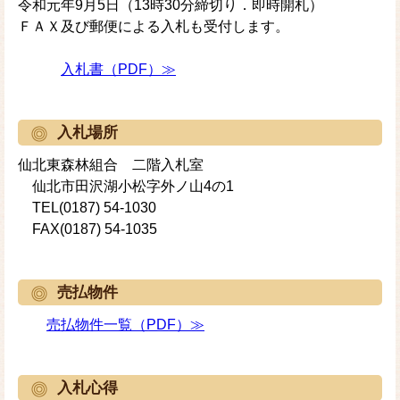
令和元年9月5日（13時30分締切り．即時開札）
ＦＡＸ及び郵便による入札も受付します。
入札書（PDF）≫
入札場所
仙北東森林組合 二階入札室
仙北市田沢湖小松字外ノ山4の1
TEL(0187) 54-1030
FAX(0187) 54-1035
売払物件
売払物件一覧（PDF）≫
入札心得