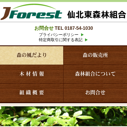
お問合せ
TEL 0187-54-1030
プライバシーポリシー
特定商取引に関する表記
森の風だより
森の販売所
木 材 情 報
森林組合について
組 織 概 要
お問合せ