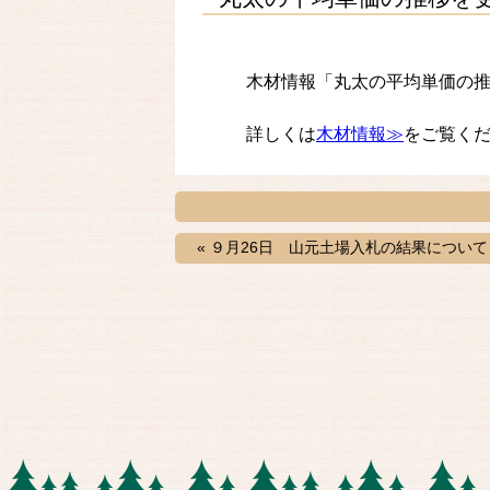
木材情報「丸太の平均単価の
詳しくは
木材情報≫
をご覧く
« ９月26日 山元土場入札の結果について