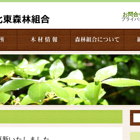
お問合
プライバ
所
木 材 情 報
森林組合について
更新いたしました