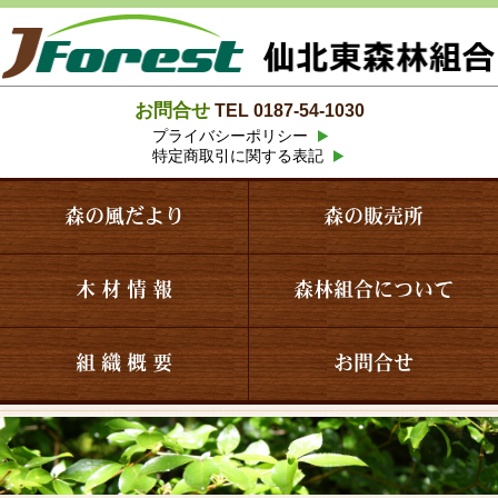
お問合せ
TEL 0187-54-1030
プライバシーポリシー
特定商取引に関する表記
森の風だより
森の販売所
木 材 情 報
森林組合について
組 織 概 要
お問合せ