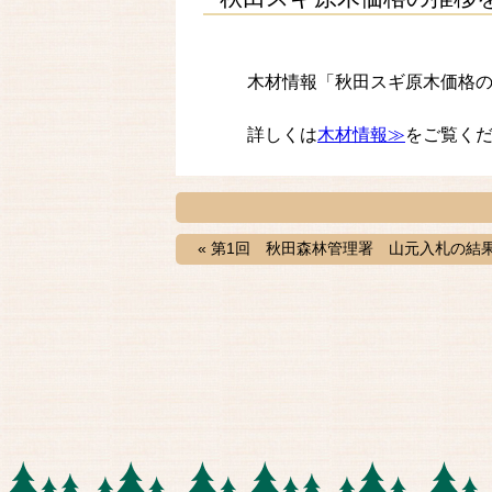
木材情報「秋田スギ原木価格
詳しくは
木材情報≫
をご覧く
« 第1回 秋田森林管理署 山元入札の結