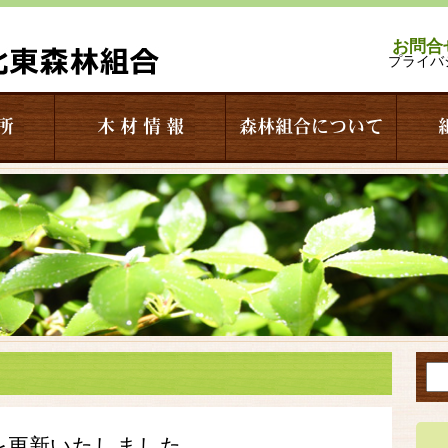
お問合
プライバ
所
木 材 情 報
森林組合について
を更新いたしました