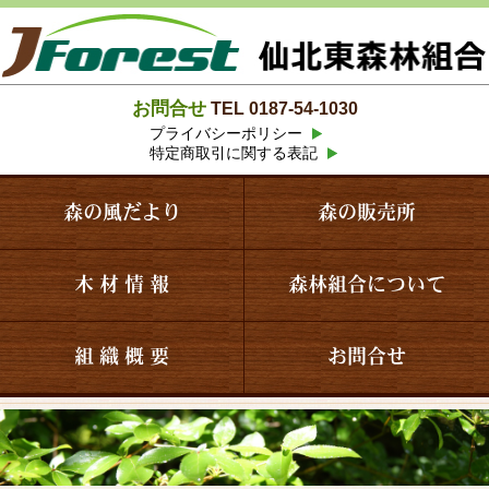
お問合せ
TEL 0187-54-1030
プライバシーポリシー
特定商取引に関する表記
森の風だより
森の販売所
木 材 情 報
森林組合について
組 織 概 要
お問合せ