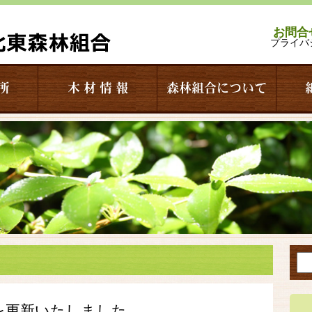
お問合
プライバ
所
木 材 情 報
森林組合について
を更新いたしました