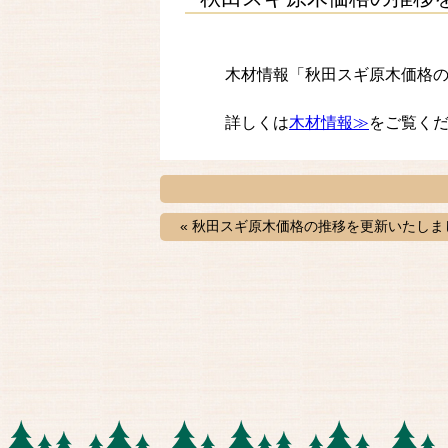
木材情報「秋田スギ原木価格
詳しくは
木材情報≫
をご覧く
« 秋田スギ原木価格の推移を更新いたしま