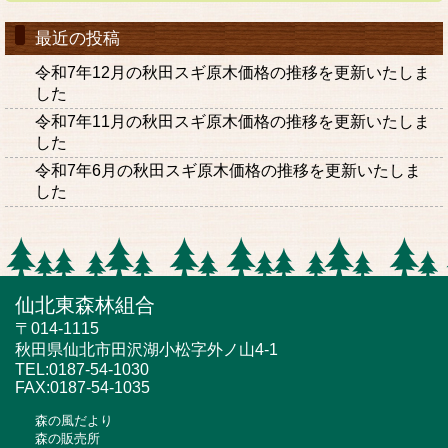
最近の投稿
令和7年12月の秋田スギ原木価格の推移を更新いたしま
した
令和7年11月の秋田スギ原木価格の推移を更新いたしま
した
令和7年6月の秋田スギ原木価格の推移を更新いたしま
した
仙北東森林組合
〒014-1115
秋田県仙北市田沢湖小松字外ノ山4-1
TEL:0187-54-1030
FAX:0187-54-1035
森の風だより
森の販売所