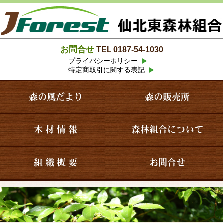
お問合せ
TEL 0187-54-1030
プライバシーポリシー
特定商取引に関する表記
森の風だより
森の販売所
木 材 情 報
森林組合について
組 織 概 要
お問合せ