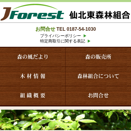
お問合せ
TEL 0187-54-1030
プライバシーポリシー
特定商取引に関する表記
森の風だより
森の販売所
木 材 情 報
森林組合について
組 織 概 要
お問合せ