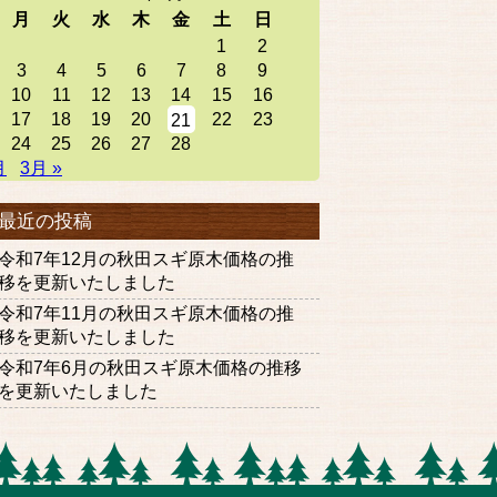
月
火
水
木
金
土
日
1
2
3
4
5
6
7
8
9
10
11
12
13
14
15
16
17
18
19
20
22
23
21
24
25
26
27
28
月
3月 »
最近の投稿
令和7年12月の秋田スギ原木価格の推
移を更新いたしました
令和7年11月の秋田スギ原木価格の推
移を更新いたしました
令和7年6月の秋田スギ原木価格の推移
を更新いたしました