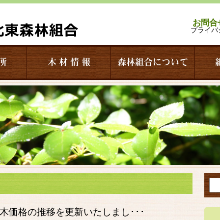
お問合
プライバ
所
木 材 情 報
森林組合について
原木価格の推移を更新いたしまし･･･