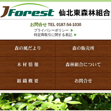
お問合せ
TEL 0187-54-1030
プライバシーポリシー
特定商取引に関する表記
森の風だより
森の販売所
木 材 情 報
森林組合について
組 織 概 要
お問合せ