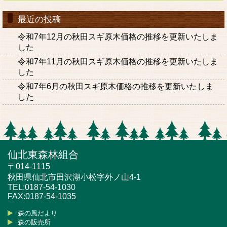
最近の投稿
令和7年12月の秋田スギ原木価格の推移を更新いたしま
した
令和7年11月の秋田スギ原木価格の推移を更新いたしま
した
令和7年6月の秋田スギ原木価格の推移を更新いたしま
した
仙北東森林組合
〒014-1115
秋田県仙北市田沢湖小松字外ノ山4-1
TEL:0187-54-1030
FAX:0187-54-1035
森の風だより
森の販売所