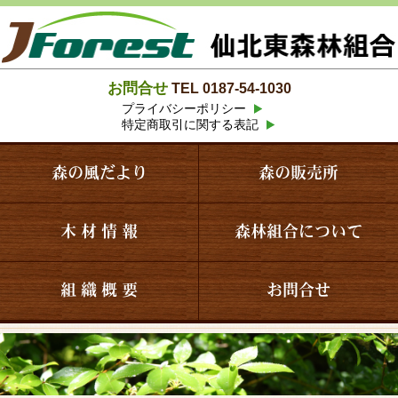
お問合せ
TEL 0187-54-1030
プライバシーポリシー
特定商取引に関する表記
森の風だより
森の販売所
木 材 情 報
森林組合について
組 織 概 要
お問合せ