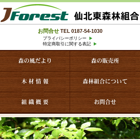
お問合せ
TEL 0187-54-1030
プライバシーポリシー
特定商取引に関する表記
森の風だより
森の販売所
木 材 情 報
森林組合について
組 織 概 要
お問合せ