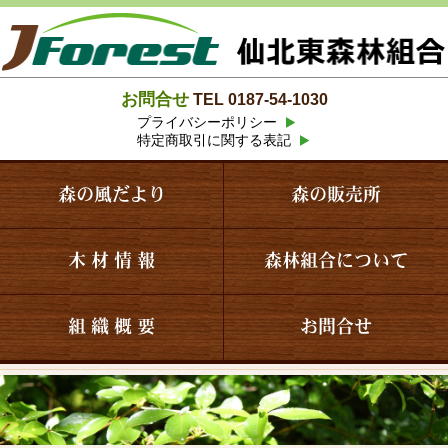
お問合せ
TEL 0187-54-1030
プライバシーポリシー
特定商取引に関する表記
森の風だより
森の販売所
木 材 情 報
森林組合について
組 織 概 要
お問合せ