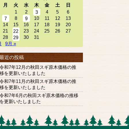
月
火
水
木
金
土
日
1
2
4
5
6
3
8
10
11
12
13
7
9
14
15
16
17
18
19
20
21
23
24
25
26
27
22
28
30
31
29
月
9月 »
最近の投稿
令和7年12月の秋田スギ原木価格の推
移を更新いたしました
令和7年11月の秋田スギ原木価格の推
移を更新いたしました
令和7年6月の秋田スギ原木価格の推移
を更新いたしました