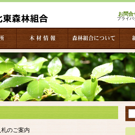
お問合
プライバ
所
木 材 情 報
森林組合について
入札のご案内