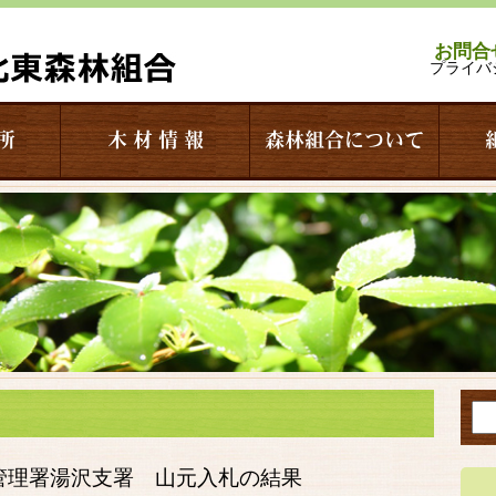
お問合
プライバ
所
木 材 情 報
森林組合について
管理署湯沢支署 山元入札の結果