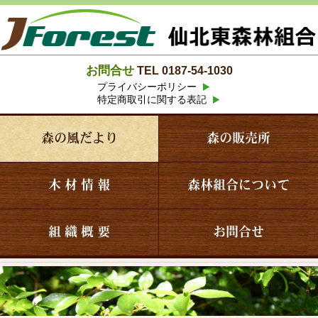
お問合せ
TEL 0187-54-1030
プライバシーポリシー
特定商取引に関する表記
森の風だより
森の販売所
木 材 情 報
森林組合について
組 織 概 要
お問合せ