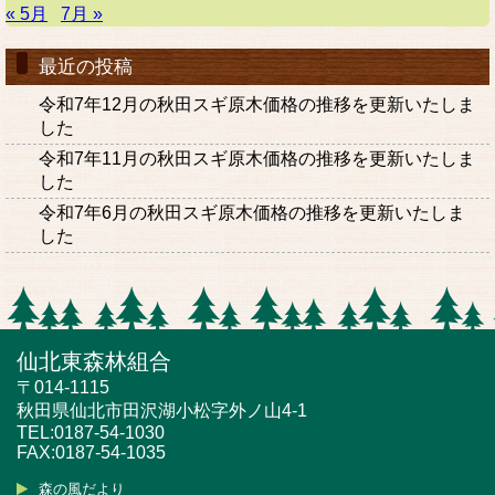
« 5月
7月 »
最近の投稿
令和7年12月の秋田スギ原木価格の推移を更新いたしま
した
令和7年11月の秋田スギ原木価格の推移を更新いたしま
した
令和7年6月の秋田スギ原木価格の推移を更新いたしま
した
仙北東森林組合
〒014-1115
秋田県仙北市田沢湖小松字外ノ山4-1
TEL:0187-54-1030
FAX:0187-54-1035
森の風だより