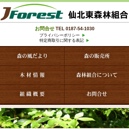
お問合せ
TEL 0187-54-1030
プライバシーポリシー
特定商取引に関する表記
森の風だより
森の販売所
木 材 情 報
森林組合について
組 織 概 要
お問合せ