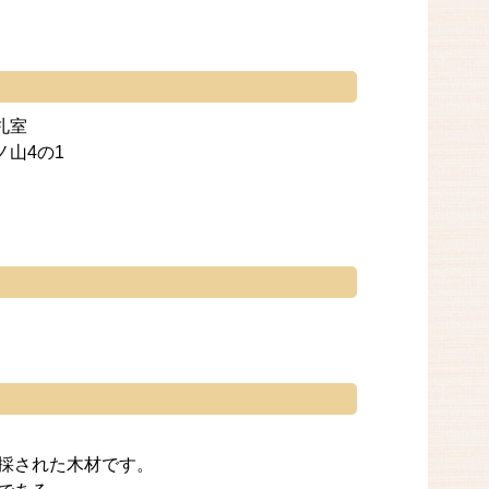
札室
山4の1
伐採された木材です。