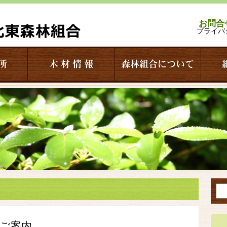
お問合
プライバ
所
木 材 情 報
森林組合について
のご案内