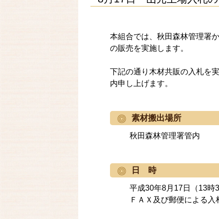
本組合では、秋田森林管理署
の販売を実施します。
下記の通り木材共販の入札を
内申し上げます。
素材搬出場所
秋田森林管理署管内
日 時
平成30年8月17日（13
ＦＡＸ及び郵便による入