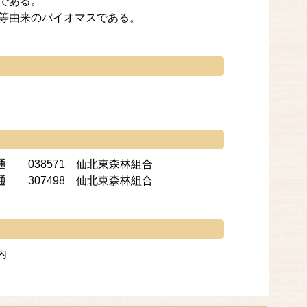
である。
材等由来のバイオマスである。
038571 仙北東森林組合
307498 仙北東森林組合
内