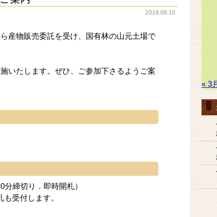
2018.08.10
から産物販売委託を受け、国有林の山元土場で
実施いたします。ぜひ、ご参加下さるようご案
« 3
時30分締切り．即時開札）
札も受付します。