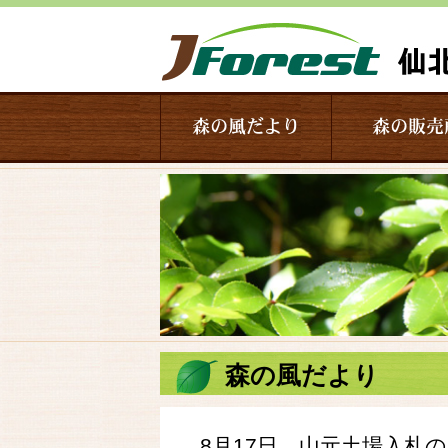
森の風だより
森の販売
森の風だより
8月17日 山元土場入札