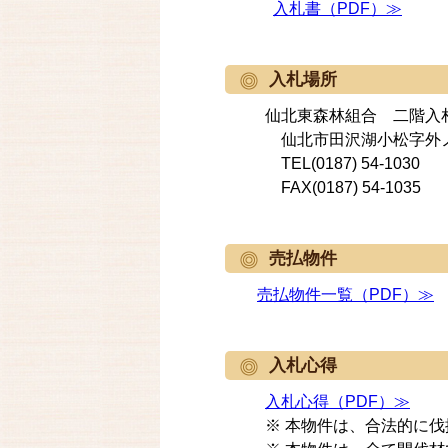
入札書（PDF）≫
入札場所
仙北東森林組合 二階入
仙北市田沢湖小松字外ノ
TEL(0187) 54-1030
FAX(0187) 54-1035
売払物件
売払物件一覧（PDF）≫
入札心得
入札心得（PDF）≫
※ 本物件は、合法的に