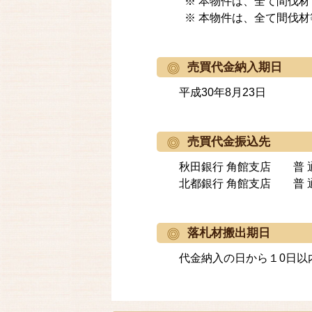
※ 本物件は、全て間伐材
※ 本物件は、全て間伐
売買代金納入期日
平成30年8月23日
売買代金振込先
秋田銀行 角館支店 普 通 
北都銀行 角館支店 普 通 
落札材搬出期日
代金納入の日から１0日以